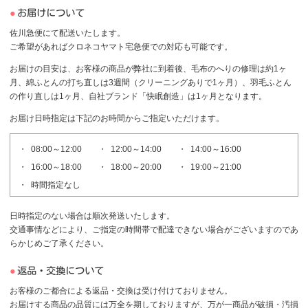
お届けについて
佐川急便にて配送いたします。
ご希望があればクロネコヤマト宅急便での対応も可能です。
お届けの目安は、お客様の商品が弊社に到着後、毛布のへりの修理は約1ヶ
月、綿ふとんの打ち直しは3週間（クリーニングありで1ヶ月）、羽毛ふとん
の作り直しは1ヶ月、自社ブランド「快眠創造」は1ヶ月となります。
お届け日時指定は下記のお時間からご指定いただけます。
08:00～12:00
12:00～14:00
14:00～16:00
16:00～18:00
18:00～20:00
19:00～21:00
時間指定なし
日時指定のない場合は順次発送いたします。
交通事情などにより、ご指定の時間帯で配達できない場合がございますのであ
らかじめご了承ください。
返品・交換について
お客様のご都合による返品・交換は受け付けておりません。
お届けする商品の品質には万全を期しておりますが、万が一商品が破損・汚損